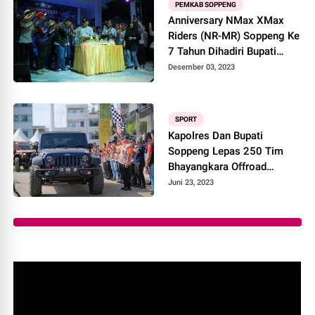
PEMKAB SOPPENG
Anniversary NMax XMax
Riders (NR-MR) Soppeng Ke
7 Tahun Dihadiri Bupati
Soppeng
Desember 03, 2023
SPORT
Kapolres Dan Bupati
Soppeng Lepas 250 Tim
Bhayangkara Offroad
Latemmamala 2023
Juni 23, 2023