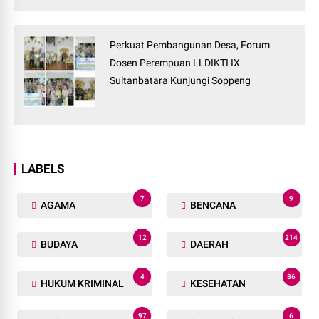
Perkuat Pembangunan Desa, Forum
Dosen Perempuan LLDIKTI IX
Sultanbatara Kunjungi Soppeng
LABELS
7
9
AGAMA
BENCANA
12
214
BUDAYA
DAERAH
4
86
HUKUM KRIMINAL
KESEHATAN
97
6