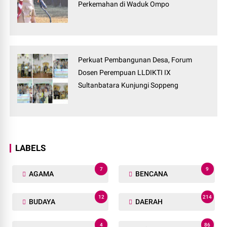
Perkemahan di Waduk Ompo
Perkuat Pembangunan Desa, Forum
Dosen Perempuan LLDIKTI IX
Sultanbatara Kunjungi Soppeng
LABELS
7
9
AGAMA
BENCANA
12
214
BUDAYA
DAERAH
4
86