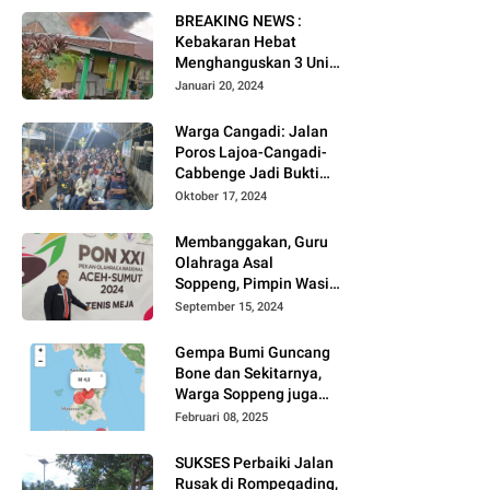
BREAKING NEWS :
Kebakaran Hebat
Menghanguskan 3 Unit
Rumah Di Jalan
Januari 20, 2024
Kayangan
Watansoppeng
Warga Cangadi: Jalan
Poros Lajoa-Cangadi-
Cabbenge Jadi Bukti
Kinerja SUKSES
Oktober 17, 2024
Membanggakan, Guru
Olahraga Asal
Soppeng, Pimpin Wasit
Tenis Meja PON XXI
September 15, 2024
Gempa Bumi Guncang
Bone dan Sekitarnya,
Warga Soppeng juga
Merasakan
Februari 08, 2025
SUKSES Perbaiki Jalan
Rusak di Rompegading,