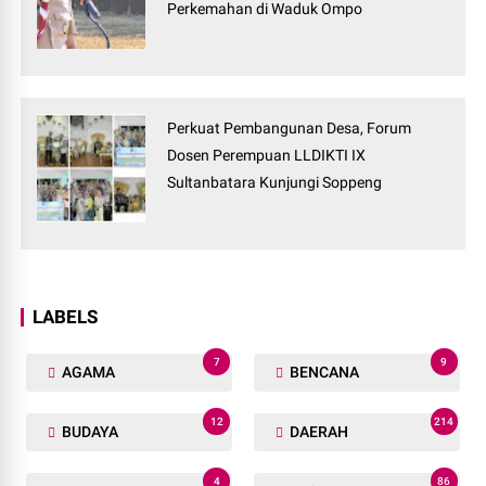
Perkemahan di Waduk Ompo
Perkuat Pembangunan Desa, Forum
Dosen Perempuan LLDIKTI IX
Sultanbatara Kunjungi Soppeng
LABELS
7
9
AGAMA
BENCANA
12
214
BUDAYA
DAERAH
4
86