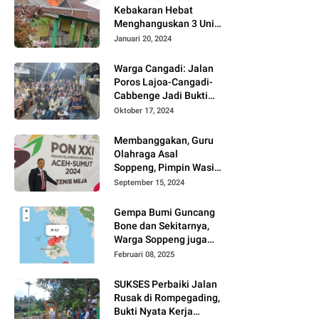
Kebakaran Hebat
Menghanguskan 3 Unit
Rumah Di Jalan
Januari 20, 2024
Kayangan
Watansoppeng
Warga Cangadi: Jalan
Poros Lajoa-Cangadi-
Cabbenge Jadi Bukti
Kinerja SUKSES
Oktober 17, 2024
Membanggakan, Guru
Olahraga Asal
Soppeng, Pimpin Wasit
Tenis Meja PON XXI
September 15, 2024
Gempa Bumi Guncang
Bone dan Sekitarnya,
Warga Soppeng juga
Merasakan
Februari 08, 2025
SUKSES Perbaiki Jalan
Rusak di Rompegading,
Bukti Nyata Kerja