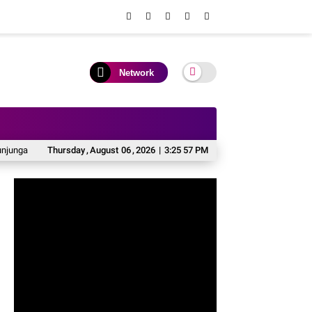
Network
 Kapolres Baru di Rumah Jabatan
Thursday
,
August
06
,
2026
Komitmen Jaga Kamtibmas, Kapolres Sop
|
3:25 58 PM