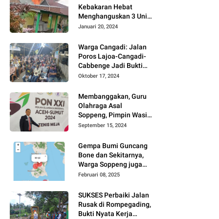
Kebakaran Hebat
Menghanguskan 3 Unit
Rumah Di Jalan
Januari 20, 2024
Kayangan
Watansoppeng
Warga Cangadi: Jalan
Poros Lajoa-Cangadi-
Cabbenge Jadi Bukti
Kinerja SUKSES
Oktober 17, 2024
Membanggakan, Guru
Olahraga Asal
Soppeng, Pimpin Wasit
Tenis Meja PON XXI
September 15, 2024
Gempa Bumi Guncang
Bone dan Sekitarnya,
Warga Soppeng juga
Merasakan
Februari 08, 2025
SUKSES Perbaiki Jalan
Rusak di Rompegading,
Bukti Nyata Kerja