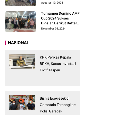
Tanpa Tunggu
Agustus 10, 2024
Turnamen Domino AMF
Cup 2024 Sukses
Digelar, Berikut Daftar
Pemenangnya
November 03, 2024
NASIONAL
KPK Periksa Kepala
BPKH, Kasus Investasi
Fiktif Taspen
Bisnis Esek-esek di
Gorontalo Terbongkar:
Polisi Gerebek