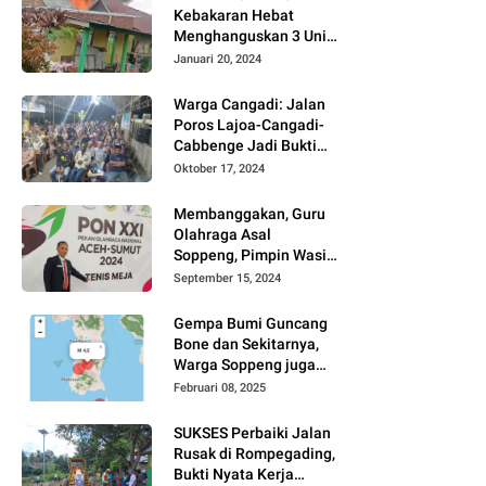
Kebakaran Hebat
Menghanguskan 3 Unit
Rumah Di Jalan
Januari 20, 2024
Kayangan
Watansoppeng
Warga Cangadi: Jalan
Poros Lajoa-Cangadi-
Cabbenge Jadi Bukti
Kinerja SUKSES
Oktober 17, 2024
Membanggakan, Guru
Olahraga Asal
Soppeng, Pimpin Wasit
Tenis Meja PON XXI
September 15, 2024
Gempa Bumi Guncang
Bone dan Sekitarnya,
Warga Soppeng juga
Merasakan
Februari 08, 2025
SUKSES Perbaiki Jalan
Rusak di Rompegading,
Bukti Nyata Kerja