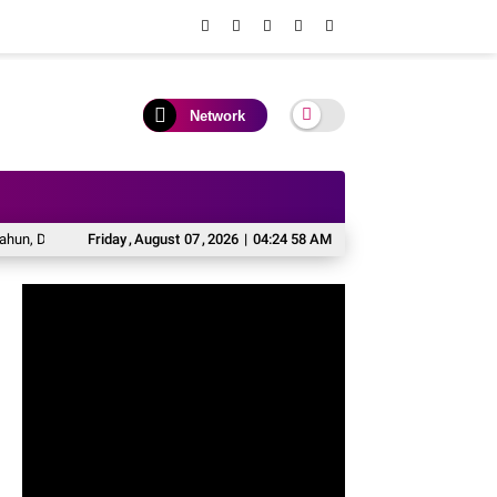
Network
Dewan Pendidikan Soppeng Sodorkan Rekomendasi Pembenahan Tata Kelola Se
Friday
,
August
07
,
2026
|
04:24 59 AM