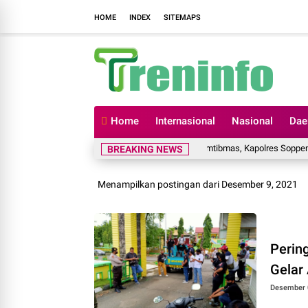
HOME
INDEX
SITEMAPS
Home
Internasional
Nasional
Dae
Komitmen Jaga Kamtibmas, Kapolres Soppeng Papark
BREAKING NEWS
Menampilkan postingan dari Desember 9, 2021
Pering
Gelar
Desember 