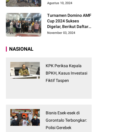
Tanpa Tunggu
Agustus 10, 2024
Turnamen Domino AMF
Cup 2024 Sukses
Digelar, Berikut Daftar
Pemenangnya
November 03, 2024
NASIONAL
KPK Periksa Kepala
BPKH, Kasus Investasi
Fiktif Taspen
Bisnis Esek-esek di
Gorontalo Terbongkar:
Polisi Gerebek