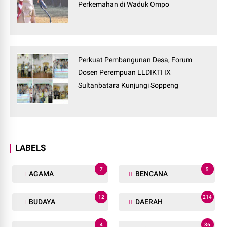
Perkemahan di Waduk Ompo
Perkuat Pembangunan Desa, Forum
Dosen Perempuan LLDIKTI IX
Sultanbatara Kunjungi Soppeng
LABELS
7
9
AGAMA
BENCANA
12
214
BUDAYA
DAERAH
4
86