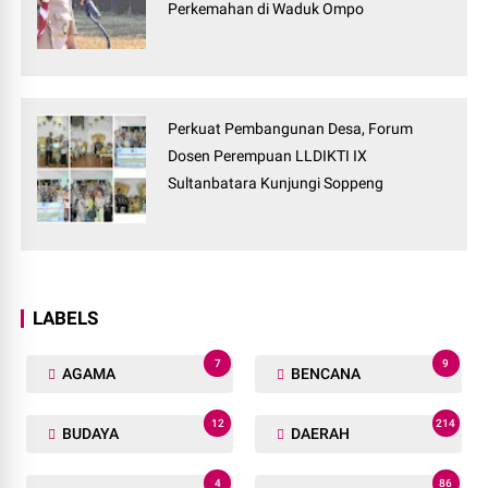
Perkemahan di Waduk Ompo
Perkuat Pembangunan Desa, Forum
Dosen Perempuan LLDIKTI IX
Sultanbatara Kunjungi Soppeng
LABELS
7
9
AGAMA
BENCANA
12
214
BUDAYA
DAERAH
4
86