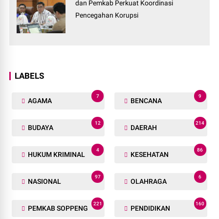
dan Pemkab Perkuat Koordinasi
Pencegahan Korupsi
LABELS
7
9
AGAMA
BENCANA
12
214
BUDAYA
DAERAH
4
86
HUKUM KRIMINAL
KESEHATAN
97
6
NASIONAL
OLAHRAGA
221
160
PEMKAB SOPPENG
PENDIDIKAN