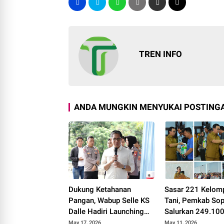
TREN INFO
ANDA MUNGKIN MENYUKAI POSTINGA
Dukung Ketahanan
Sasar 221 Kelom
Pangan, Wabup Selle KS
Tani, Pemkab So
Dalle Hadiri Launching
Salurkan 249.10
SPPG Polri di Lalabata
Benih Padi dan J
May 17, 2026
May 11, 2026