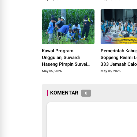
Kawal Program
Pemerintah Kabu
Unggulan, Suwardi
Soppeng Resmi L
Haseng Pimpin Survei
333 Jemaah Calo
Geolistrik di Tiga
Kloter 21 ke Tana
May 05, 2026
May 05, 2026
Kecamatan
KOMENTAR
0