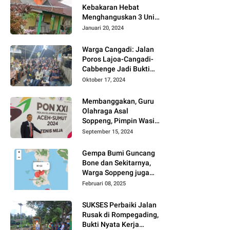
Kebakaran Hebat
Menghanguskan 3 Unit
Rumah Di Jalan
Januari 20, 2024
Kayangan
Watansoppeng
Warga Cangadi: Jalan
Poros Lajoa-Cangadi-
Cabbenge Jadi Bukti
Kinerja SUKSES
Oktober 17, 2024
Membanggakan, Guru
Olahraga Asal
Soppeng, Pimpin Wasit
Tenis Meja PON XXI
September 15, 2024
Gempa Bumi Guncang
Bone dan Sekitarnya,
Warga Soppeng juga
Merasakan
Februari 08, 2025
SUKSES Perbaiki Jalan
Rusak di Rompegading,
Bukti Nyata Kerja