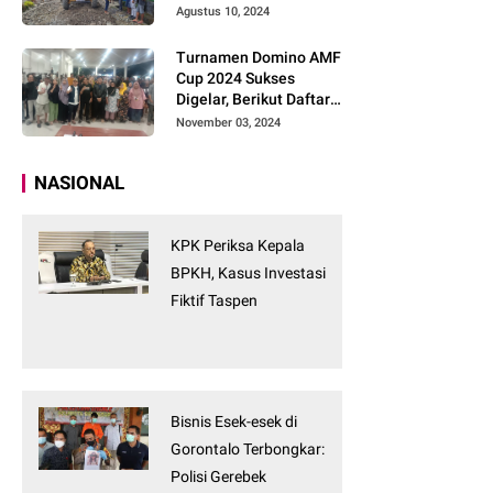
Tanpa Tunggu
Agustus 10, 2024
Turnamen Domino AMF
Cup 2024 Sukses
Digelar, Berikut Daftar
Pemenangnya
November 03, 2024
NASIONAL
KPK Periksa Kepala
BPKH, Kasus Investasi
Fiktif Taspen
Bisnis Esek-esek di
Gorontalo Terbongkar:
Polisi Gerebek