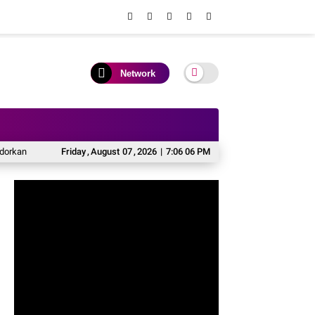
Network
ekomendasi Pembenahan Tata Kelola Sekolah
Friday
,
August
07
,
2026
|
7:06 07 PM
Pemkab Soppeng Bersama DP