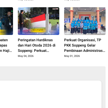
Agriculture System
Berintegritas
paten
Peringatan Hardiknas
Perkuat Organisasi, TP
epas
dan Hari Otoda 2026 di
PKK Soppeng Gelar
n Haji
Soppeng: Perkuat
Pembinaan Administrasi
h Suci
Kolaborasi Menuju
Berkelanjutan di Lilirilau
May 04, 2026
May 01, 2026
Pendidikan Bermutu