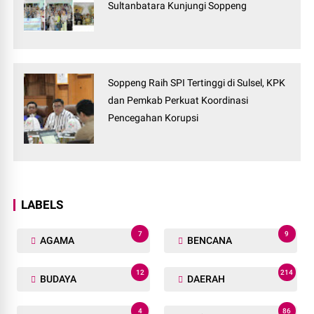
Sultanbatara Kunjungi Soppeng
Soppeng Raih SPI Tertinggi di Sulsel, KPK
dan Pemkab Perkuat Koordinasi
Pencegahan Korupsi
LABELS
7
9
AGAMA
BENCANA
12
214
BUDAYA
DAERAH
4
86