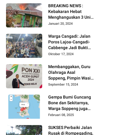
BREAKING NEWS :
Kebakaran Hebat
Menghanguskan 3 Unit
Rumah Di Jalan
Januari 20, 2024
Kayangan
Watansoppeng
Warga Cangadi: Jalan
Poros Lajoa-Cangadi-
Cabbenge Jadi Bukti
Kinerja SUKSES
Oktober 17, 2024
Membanggakan, Guru
Olahraga Asal
Soppeng, Pimpin Wasit
Tenis Meja PON XXI
September 15, 2024
Gempa Bumi Guncang
Bone dan Sekitarnya,
Warga Soppeng juga
Merasakan
Februari 08, 2025
SUKSES Perbaiki Jalan
Rusak di Rompegading,