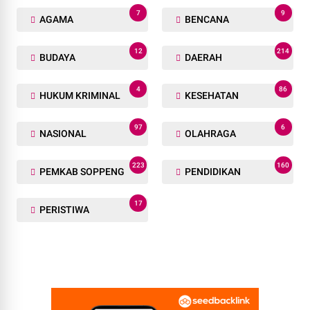
7
9
AGAMA
BENCANA
12
214
BUDAYA
DAERAH
4
86
HUKUM KRIMINAL
KESEHATAN
97
6
NASIONAL
OLAHRAGA
223
160
PEMKAB SOPPENG
PENDIDIKAN
17
PERISTIWA