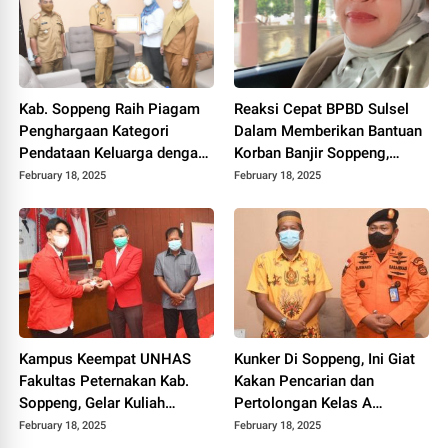
Kab. Soppeng Raih Piagam
Reaksi Cepat BPBD Sulsel
Penghargaan Kategori
Dalam Memberikan Bantuan
Pendataan Keluarga dengan
Korban Banjir Soppeng,
Pencapaian 100 % Target KK
Mendapat Apresiasi Dari Hj.
February 18, 2025
February 18, 2025
Terdata “Tepat Waktu” Dari
Henny Latief
BKKBN Pusat
Kampus Keempat UNHAS
Kunker Di Soppeng, Ini Giat
Fakultas Peternakan Kab.
Kakan Pencarian dan
Soppeng, Gelar Kuliah
Pertolongan Kelas A
Perdana
Makassar
February 18, 2025
February 18, 2025