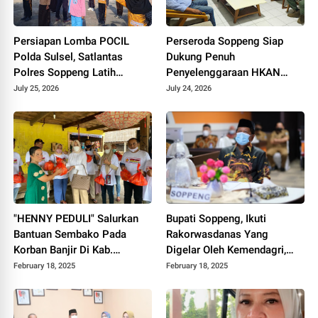
Persiapan Lomba POCIL
Perseroda Soppeng Siap
Polda Sulsel, Satlantas
Dukung Penuh
Polres Soppeng Latih
Penyelenggaraan HKAN
Disiplin Anak Sejak Dini
2026 di TWA Lejja
July 25, 2026
July 24, 2026
"HENNY PEDULI" Salurkan
Bupati Soppeng, Ikuti
Bantuan Sembako Pada
Rakorwasdanas Yang
Korban Banjir Di Kab.
Digelar Oleh Kemendagri,
Soppeng
KPK dan BPKP
February 18, 2025
February 18, 2025