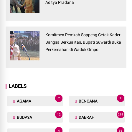
Aditya Pradana
Komitmen Pemkab Soppeng Cetak Kader
Bangsa Berkualitas, Bupati Suwardi Buka
Perkemahan di Waduk Ompo
LABELS
7
9
AGAMA
BENCANA
12
214
BUDAYA
DAERAH
4
86