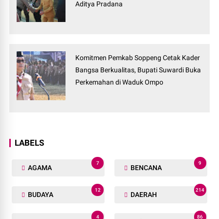
Aditya Pradana
Komitmen Pemkab Soppeng Cetak Kader
Bangsa Berkualitas, Bupati Suwardi Buka
Perkemahan di Waduk Ompo
LABELS
7
9
AGAMA
BENCANA
12
214
BUDAYA
DAERAH
4
86