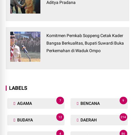
Aditya Pradana
Komitmen Pemkab Soppeng Cetak Kader
Bangsa Berkualitas, Bupati Suwardi Buka
Perkemahan di Waduk Ompo
LABELS
7
9
AGAMA
BENCANA
12
214
BUDAYA
DAERAH
4
86