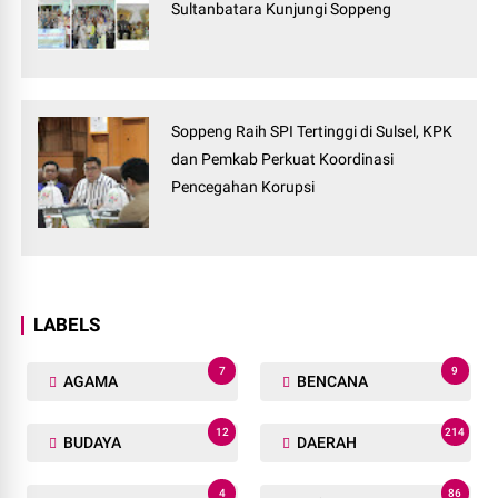
Sultanbatara Kunjungi Soppeng
Soppeng Raih SPI Tertinggi di Sulsel, KPK
dan Pemkab Perkuat Koordinasi
Pencegahan Korupsi
LABELS
7
9
AGAMA
BENCANA
12
214
BUDAYA
DAERAH
4
86