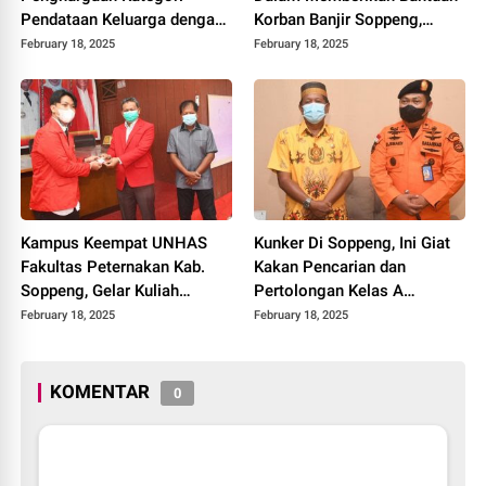
Pendataan Keluarga dengan
Korban Banjir Soppeng,
Pencapaian 100 % Target KK
Mendapat Apresiasi Dari Hj.
February 18, 2025
February 18, 2025
Terdata “Tepat Waktu” Dari
Henny Latief
BKKBN Pusat
Kampus Keempat UNHAS
Kunker Di Soppeng, Ini Giat
Fakultas Peternakan Kab.
Kakan Pencarian dan
Soppeng, Gelar Kuliah
Pertolongan Kelas A
Perdana
Makassar
February 18, 2025
February 18, 2025
KOMENTAR
0