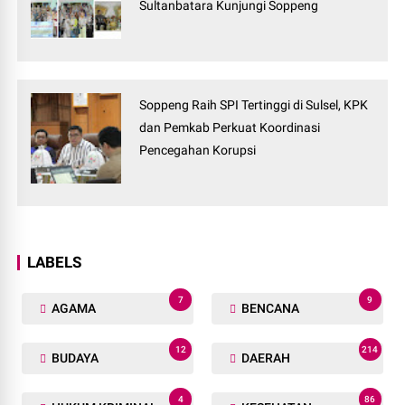
Sultanbatara Kunjungi Soppeng
Soppeng Raih SPI Tertinggi di Sulsel, KPK
dan Pemkab Perkuat Koordinasi
Pencegahan Korupsi
LABELS
7
9
AGAMA
BENCANA
12
214
BUDAYA
DAERAH
4
86