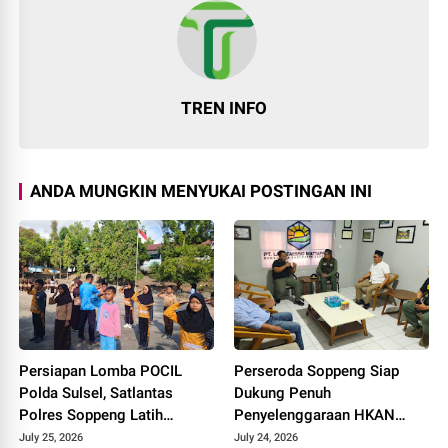
TREN INFO
ANDA MUNGKIN MENYUKAI POSTINGAN INI
Persiapan Lomba POCIL
Perseroda Soppeng Siap
Polda Sulsel, Satlantas
Dukung Penuh
Polres Soppeng Latih
Penyelenggaraan HKAN
Disiplin Anak Sejak Dini
2026 di TWA Lejja
July 25, 2026
July 24, 2026