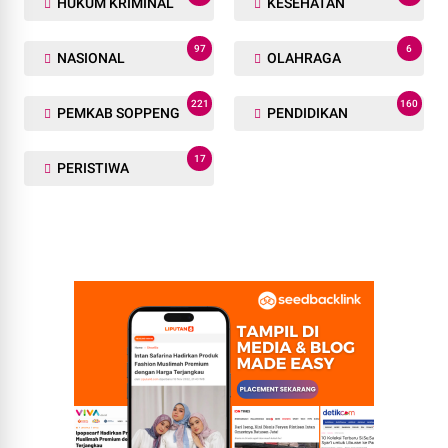
HUKUM KRIMINAL
KESEHATAN
97
6
NASIONAL
OLAHRAGA
221
160
PEMKAB SOPPENG
PENDIDIKAN
17
PERISTIWA