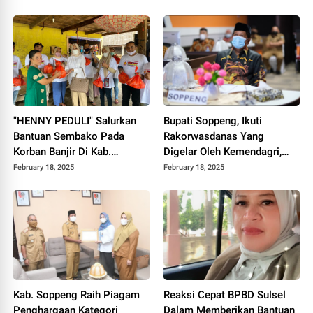
"HENNY PEDULI" Salurkan
Bupati Soppeng, Ikuti
Bantuan Sembako Pada
Rakorwasdanas Yang
Korban Banjir Di Kab.
Digelar Oleh Kemendagri,
Soppeng
KPK dan BPKP
February 18, 2025
February 18, 2025
Kab. Soppeng Raih Piagam
Reaksi Cepat BPBD Sulsel
Penghargaan Kategori
Dalam Memberikan Bantuan