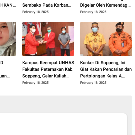
n HKAN
Sembako Pada Korban
Digelar Oleh Kemendagri,
a
Banjir Di Kab. Soppeng
KPK dan BPKP
February 18, 2025
February 18, 2025
BD
Kampus Keempat UNHAS
Kunker Di Soppeng, Ini
Fakultas Peternakan Kab.
Giat Kakan Pencarian dan
uan
Soppeng, Gelar Kuliah
Pertolongan Kelas A
ppeng,
Perdana
Makassar
February 18, 2025
February 18, 2025
si Dari