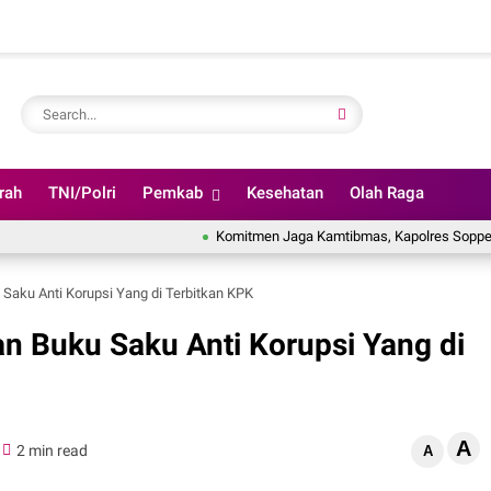
rah
TNI/Polri
Pemkab
Kesehatan
Olah Raga
Komitmen Jaga Kamtibmas, Kapolres Soppeng Paparkan Ar
aku Anti Korupsi Yang di Terbitkan KPK
 Buku Saku Anti Korupsi Yang di
A
2 min read
A