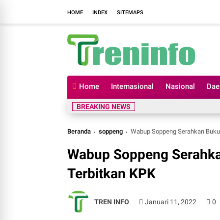
HOME
INDEX
SITEMAPS
Home
Internasional
Nasional
Dae
BREAKING NEWS
Beranda
soppeng
Wabup Soppeng Serahkan Buku S
Wabup Soppeng Serahkan
Terbitkan KPK
TREN INFO
Januari 11, 2022
0