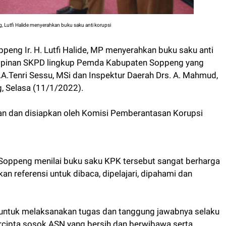
, Lutfi Halide menyerahkan buku saku anti korupsi
peng Ir. H. Lutfi Halide, MP menyerahkan buku saku anti
impinan SKPD lingkup Pemda Kabupaten Soppeng yang
.A.Tenri Sessu, MSi dan Inspektur Daerah Drs. A. Mahmud,
, Selasa (11/1/2022).
tkan dan disiapkan oleh Komisi Pemberantasan Korupsi
Soppeng menilai buku saku KPK tersebut sangat berharga
an referensi untuk dibaca, dipelajari, dipahami dan
) untuk melaksanakan tugas dan tanggung jawabnya selaku
rcipta sosok ASN yang bersih dan berwibawa serta