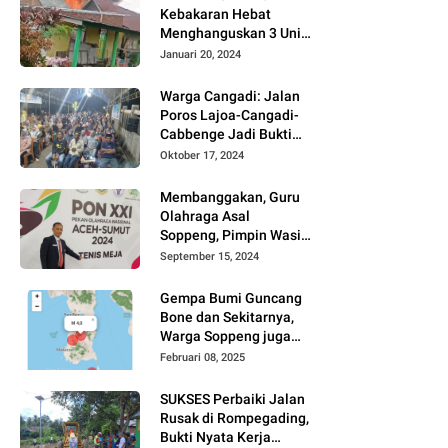
Kebakaran Hebat
Menghanguskan 3 Unit
Rumah Di Jalan
Januari 20, 2024
Kayangan
Watansoppeng
Warga Cangadi: Jalan
Poros Lajoa-Cangadi-
Cabbenge Jadi Bukti
Kinerja SUKSES
Oktober 17, 2024
Membanggakan, Guru
Olahraga Asal
Soppeng, Pimpin Wasit
Tenis Meja PON XXI
September 15, 2024
Gempa Bumi Guncang
Bone dan Sekitarnya,
Warga Soppeng juga
Merasakan
Februari 08, 2025
SUKSES Perbaiki Jalan
Rusak di Rompegading,
Bukti Nyata Kerja