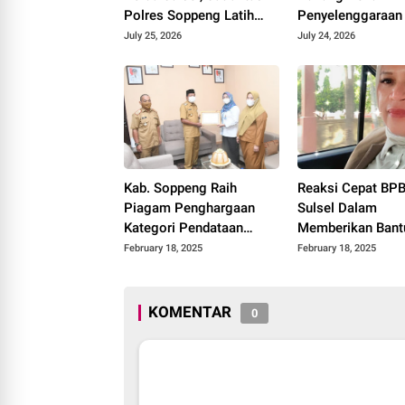
Polres Soppeng Latih
Penyelenggaraa
Disiplin Anak Sejak Dini
2026 di TWA Lejj
July 25, 2026
July 24, 2026
Kab. Soppeng Raih
Reaksi Cepat BP
Piagam Penghargaan
Sulsel Dalam
Kategori Pendataan
Memberikan Bant
Keluarga dengan
Korban Banjir So
February 18, 2025
February 18, 2025
Pencapaian 100 % Target
Mendapat Apresia
KK Terdata “Tepat Waktu”
Hj. Henny Latief
Dari BKKBN Pusat
KOMENTAR
0