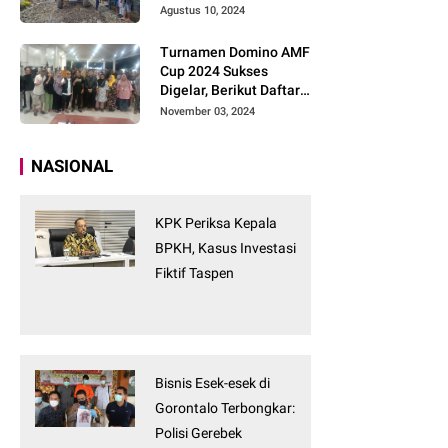
Tanpa Tunggu
Agustus 10, 2024
Turnamen Domino AMF
Cup 2024 Sukses
Digelar, Berikut Daftar
Pemenangnya
November 03, 2024
NASIONAL
KPK Periksa Kepala
BPKH, Kasus Investasi
Fiktif Taspen
Bisnis Esek-esek di
Gorontalo Terbongkar:
Polisi Gerebek