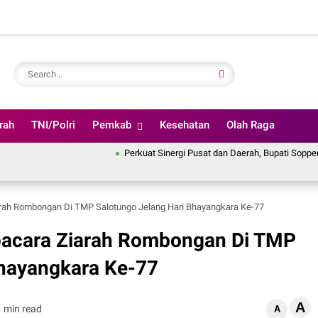
rah
TNI/Polri
Pemkab
Kesehatan
Olah Raga
Perkuat Sinergi Pusat dan Daerah, Bupati Soppeng Ikuti R
arah Rombongan Di TMP Salotungo Jelang Hari Bhayangkara Ke-77
pacara Ziarah Rombongan Di TMP
Bhayangkara Ke-77
A
1 min read
A