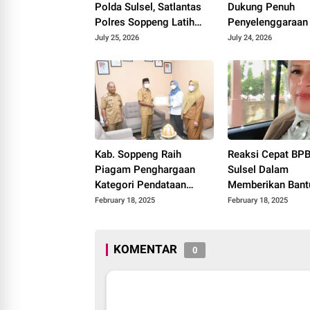
Polda Sulsel, Satlantas
Dukung Penuh
Polres Soppeng Latih
Penyelenggaraa
Disiplin Anak Sejak Dini
2026 di TWA Lejj
July 25, 2026
July 24, 2026
Kab. Soppeng Raih
Reaksi Cepat BP
Piagam Penghargaan
Sulsel Dalam
Kategori Pendataan
Memberikan Bant
Keluarga dengan
Korban Banjir So
February 18, 2025
February 18, 2025
Pencapaian 100 % Target
Mendapat Apresia
KK Terdata “Tepat Waktu”
Hj. Henny Latief
Dari BKKBN Pusat
KOMENTAR
0