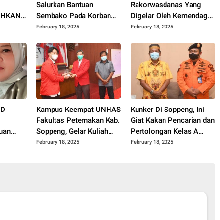
Salurkan Bantuan
Rakorwasdanas Yang
n HKAN
Sembako Pada Korban
Digelar Oleh Kemendagri,
a
Banjir Di Kab. Soppeng
KPK dan BPKP
February 18, 2025
February 18, 2025
BD
Kampus Keempat UNHAS
Kunker Di Soppeng, Ini
Fakultas Peternakan Kab.
Giat Kakan Pencarian dan
uan
Soppeng, Gelar Kuliah
Pertolongan Kelas A
ppeng,
Perdana
Makassar
February 18, 2025
February 18, 2025
si Dari