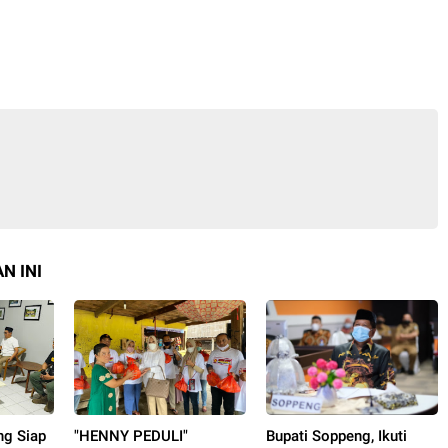
N INI
ng Siap
"HENNY PEDULI"
Bupati Soppeng, Ikuti