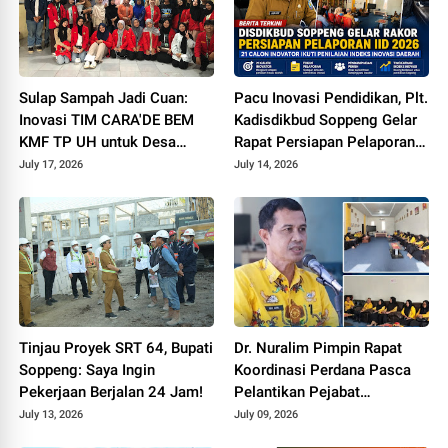
Sulap Sampah Jadi Cuan:
Pacu Inovasi Pendidikan, Plt.
Inovasi TIM CARA'DE BEM
Kadisdikbud Soppeng Gelar
KMF TP UH untuk Desa
Rapat Persiapan Pelaporan
Tinggimae
Pengukuran IID 2026
July 17, 2026
July 14, 2026
Tinjau Proyek SRT 64, Bupati
Dr. Nuralim Pimpin Rapat
Soppeng: Saya Ingin
Koordinasi Perdana Pasca
Pekerjaan Berjalan 24 Jam!
Pelantikan Pejabat
Disdikbud Soppeng
July 13, 2026
July 09, 2026