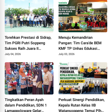
Torehkan Prestasi di Sidrap,
Menuju Kemandirian
Tim PGRI Putri Soppeng
Pangan: Tim Cara’de BEM
Sukses Raih Juara II
KMF TP Unhas Edukasi
Pickleball
Warga Desa Tinggimae
July 04, 2026
July 03, 2026
Optimalisasi Kolam Ikan dan
Green House
Tingkatkan Peran Ayah
Perkuat Sinergi Pendidikan,
dalam Pendidikan, SDN 1
Kepala Rutan Kelas IIB
Lamappoloware Gelar
Watansoppeng Temui Plh