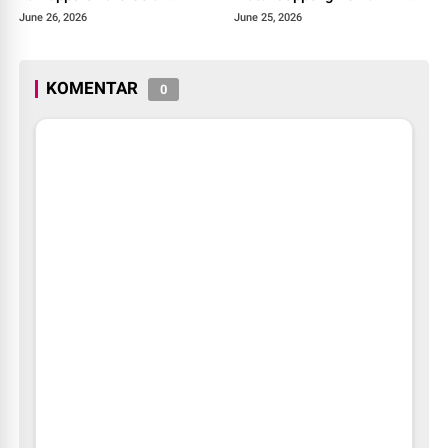
"Gerakan Ayah Mengambil
Kadisdik Soppeng Bahas
June 26, 2026
June 25, 2026
Rapor"
Penuntasan ATS
KOMENTAR
0