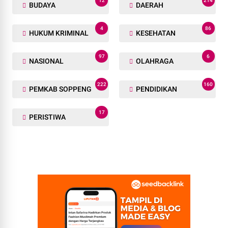
12
214
BUDAYA
DAERAH
4
86
HUKUM KRIMINAL
KESEHATAN
97
6
NASIONAL
OLAHRAGA
222
160
PEMKAB SOPPENG
PENDIDIKAN
17
PERISTIWA