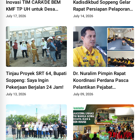
Inovasi TIM CARA'DE BEM
Kadisdikbud Soppeng Gelar
KMF TP UH untuk Desa
Rapat Persiapan Pelaporan
Tinggimae
Pengukuran IID 2026
July 17, 2026
July 14, 2026
Tinjau Proyek SRT 64, Bupati
Dr. Nuralim Pimpin Rapat
Soppeng: Saya Ingin
Koordinasi Perdana Pasca
Pekerjaan Berjalan 24 Jam!
Pelantikan Pejabat
Disdikbud Soppeng
July 13, 2026
July 09, 2026