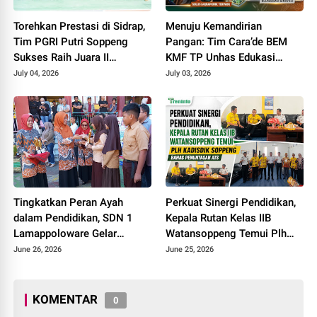
Torehkan Prestasi di Sidrap,
Menuju Kemandirian
Tim PGRI Putri Soppeng
Pangan: Tim Cara’de BEM
Sukses Raih Juara II
KMF TP Unhas Edukasi
Pickleball
Warga Desa Tinggimae
July 04, 2026
July 03, 2026
Optimalisasi Kolam Ikan dan
Green House
Tingkatkan Peran Ayah
Perkuat Sinergi Pendidikan,
dalam Pendidikan, SDN 1
Kepala Rutan Kelas IIB
Lamappoloware Gelar
Watansoppeng Temui Plh
"Gerakan Ayah Mengambil
Kadisdik Soppeng Bahas
June 26, 2026
June 25, 2026
Rapor"
Penuntasan ATS
KOMENTAR
0