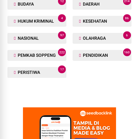
12
214
BUDAYA
DAERAH
4
86
HUKUM KRIMINAL
KESEHATAN
97
6
NASIONAL
OLAHRAGA
222
160
PEMKAB SOPPENG
PENDIDIKAN
17
PERISTIWA