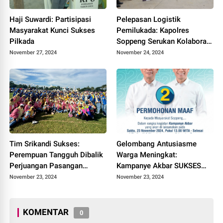
Haji Suwardi: Partisipasi
Pelepasan Logistik
Masyarakat Kunci Sukses
Pemilukada: Kapolres
Pilkada
Soppeng Serukan Kolaborasi
Semua Pihak
November 27, 2024
November 24, 2024
Tim Srikandi Sukses:
Gelombang Antusiasme
Perempuan Tangguh Dibalik
Warga Meningkat:
Perjuangan Pasangan
Kampanye Akbar SUKSES
Nomor Urut 2 Suwardi-Selle
Bakal Memukau!
November 23, 2024
November 23, 2024
KOMENTAR
0