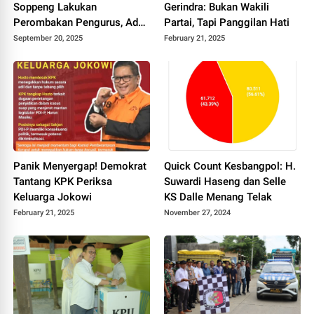
Soppeng Lakukan
Gerindra: Bukan Wakili
Perombakan Pengurus, Ade
Partai, Tapi Panggilan Hati
Irawan W Nakhodai Partai
September 20, 2025
February 21, 2025
Panik Menyergap! Demokrat
Quick Count Kesbangpol: H.
Tantang KPK Periksa
Suwardi Haseng dan Selle
Keluarga Jokowi
KS Dalle Menang Telak
February 21, 2025
November 27, 2024