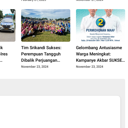
ik
Tim Srikandi Sukses:
Gelombang Antusiasme
lres
Perempuan Tangguh
Warga Meningkat:
Dibalik Perjuangan
Kampanye Akbar SUKSES
a Pihak
Pasangan Nomor Urut 2
Bakal Memukau!
November 23, 2024
November 23, 2024
Suwardi-Selle