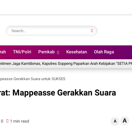
rah
TNI/Polri
Pemkab
Kesehatan
Olah Raga
a Kamtibmas, Kapolres Soppeng Paparkan Arah Kebijakan "SETIA PRESISI"
peasse Gerakkan Suara untuk SUKSES
at: Mappeasse Gerakkan Suara
A
0
1 min read
A