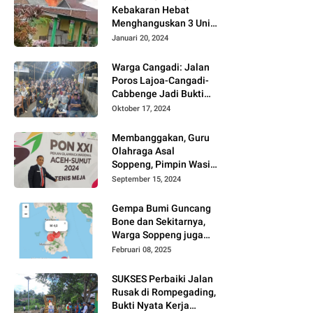
Kebakaran Hebat
Menghanguskan 3 Unit
Rumah Di Jalan
Januari 20, 2024
Kayangan
Watansoppeng
Warga Cangadi: Jalan
Poros Lajoa-Cangadi-
Cabbenge Jadi Bukti
Kinerja SUKSES
Oktober 17, 2024
Membanggakan, Guru
Olahraga Asal
Soppeng, Pimpin Wasit
Tenis Meja PON XXI
September 15, 2024
Gempa Bumi Guncang
Bone dan Sekitarnya,
Warga Soppeng juga
Merasakan
Februari 08, 2025
SUKSES Perbaiki Jalan
Rusak di Rompegading,
Bukti Nyata Kerja