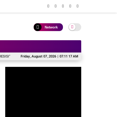
Network
Atasi Jabatan Plh dan Plt Menahun, Dewan Pendidikan Soppeng Sodorkan R
Friday
,
August
07
,
2026
|
07:11 18 AM