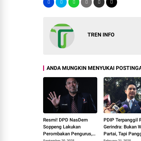
TREN INFO
ANDA MUNGKIN MENYUKAI POSTINGA
Resmi! DPD NasDem
PDIP Terpanggil R
Soppeng Lakukan
Gerindra: Bukan W
Perombakan Pengurus,
Partai, Tapi Pang
Ade Irawan W Nakhodai
Hati
September 20, 2025
February 21, 2025