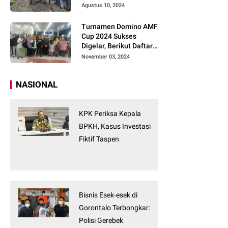
Tanpa Tunggu
Agustus 10, 2024
Turnamen Domino AMF
Cup 2024 Sukses
Digelar, Berikut Daftar
Pemenangnya
November 03, 2024
NASIONAL
KPK Periksa Kepala
BPKH, Kasus Investasi
Fiktif Taspen
Bisnis Esek-esek di
Gorontalo Terbongkar:
Polisi Gerebek