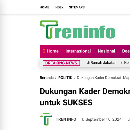
HOME
INDEX
SITEMAPS
Home
Internasional
Nasional
Dae
i Soppeng Sambut Kunjungan Kapolres Baru di Rumah Jabatan
Komitmen Jag
BREAKING NEWS
Beranda
POLITIK
Dukungan Kader Demokrat: Map
Dukungan Kader Demokr
untuk SUKSES
TREN INFO
September 10, 2024