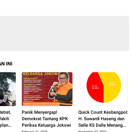
N INI
etret,
Panik Menyergap!
Quick Count Kesbangpol:
akili
Demokrat Tantang KPK
H. Suwardi Haseng dan
gilan
Periksa Keluarga Jokowi
Selle KS Dalle Menang
Telak
February 21, 2025
November 27, 2024