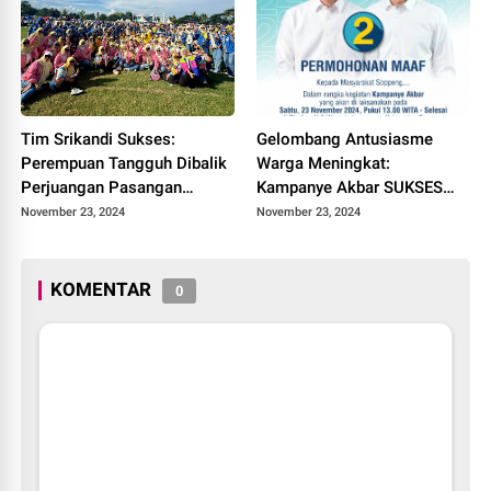
Tim Srikandi Sukses:
Gelombang Antusiasme
Perempuan Tangguh Dibalik
Warga Meningkat:
Perjuangan Pasangan
Kampanye Akbar SUKSES
Nomor Urut 2 Suwardi-Selle
Bakal Memukau!
November 23, 2024
November 23, 2024
KOMENTAR
0