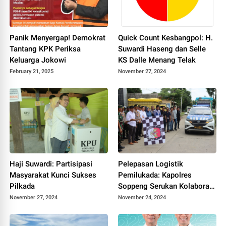
Panik Menyergap! Demokrat
Quick Count Kesbangpol: H.
Tantang KPK Periksa
Suwardi Haseng dan Selle
Keluarga Jokowi
KS Dalle Menang Telak
February 21, 2025
November 27, 2024
Haji Suwardi: Partisipasi
Pelepasan Logistik
Masyarakat Kunci Sukses
Pemilukada: Kapolres
Pilkada
Soppeng Serukan Kolaborasi
Semua Pihak
November 27, 2024
November 24, 2024