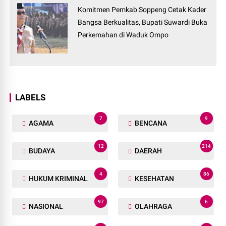
Komitmen Pemkab Soppeng Cetak Kader
Bangsa Berkualitas, Bupati Suwardi Buka
Perkemahan di Waduk Ompo
LABELS
7
9
AGAMA
BENCANA
12
214
BUDAYA
DAERAH
4
86
HUKUM KRIMINAL
KESEHATAN
97
6
NASIONAL
OLAHRAGA