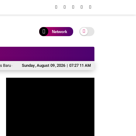
Network
 Rumah Jabatan
Sunday
Komitmen Jaga Kamtibmas, Kapolres Soppeng Paparkan Ar
,
August
09
,
2026
|
07:27 13 AM