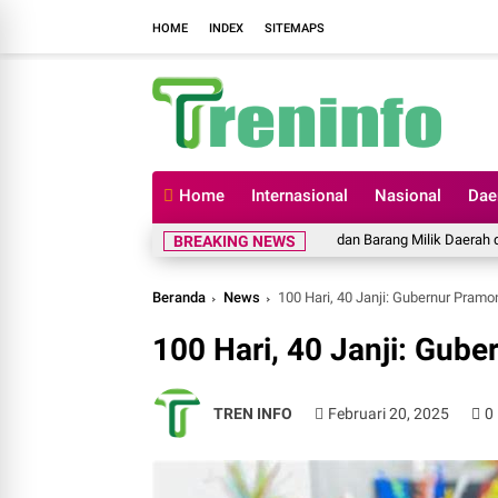
HOME
INDEX
SITEMAPS
Home
Internasional
Nasional
Dae
pati Soppeng Ikuti Rakor Pengelolaan BUMD dan Barang Milik Daerah di Makass
BREAKING NEWS
Beranda
News
100 Hari, 40 Janji: Gubernur Pramo
100 Hari, 40 Janji: Gub
TREN INFO
Februari 20, 2025
0