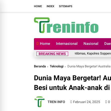
HOME
INDEX
SITEMAPS
Home
Internasional
Nasional
Dae
Komitmen Jaga Kamtibmas, Kapolres Soppeng Paparkan
BREAKING NEWS
Beranda
Teknologi
Dunia Maya Bergetar! Australi
Dunia Maya Bergetar! Au
Besi untuk Anak-anak d
TREN INFO
Februari 24, 2025
0