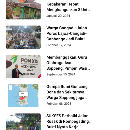
Kebakaran Hebat
Menghanguskan 3 Unit
Rumah Di Jalan
Januari 20, 2024
Kayangan
Watansoppeng
Warga Cangadi: Jalan
Poros Lajoa-Cangadi-
Cabbenge Jadi Bukti
Kinerja SUKSES
Oktober 17, 2024
Membanggakan, Guru
Olahraga Asal
Soppeng, Pimpin Wasit
Tenis Meja PON XXI
September 15, 2024
Gempa Bumi Guncang
Bone dan Sekitarnya,
Warga Soppeng juga
Merasakan
Februari 08, 2025
SUKSES Perbaiki Jalan
Rusak di Rompegading,
Bukti Nyata Kerja