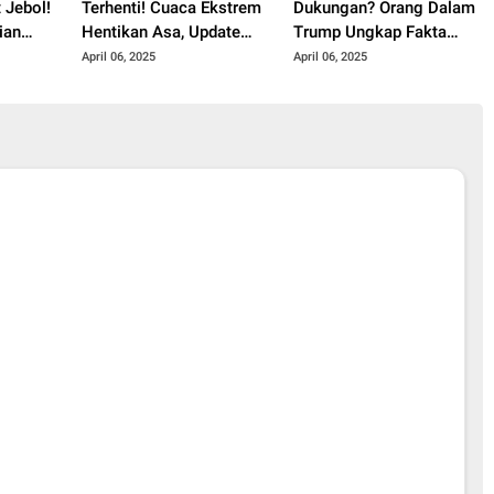
 Jebol!
Terhenti! Cuaca Ekstrem
Dukungan? Orang Dalam
ian
Hentikan Asa, Update
Trump Ungkap Fakta
Terbaru!
Mengejutkan!
April 06, 2025
April 06, 2025