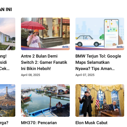
N INI
ung!
Antre 2 Bulan Demi
BMW Terjun Tol: Google
sidi
Switch 2: Gamer Fanatik
Maps Selamatkan
 Cek
Ini Bikin Heboh!
Nyawa? Tips Aman
Berkendara!
April 08, 2025
April 07, 2025
rga?
MH370: Pencarian
Elon Musk Cabut