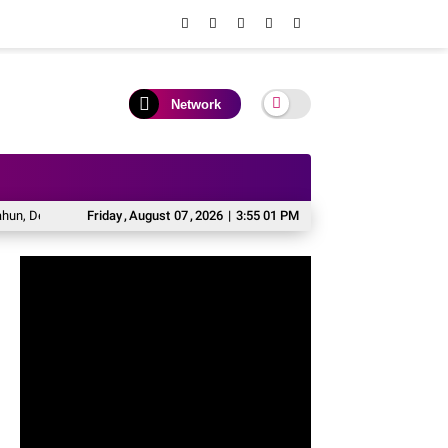
Network
wan Pendidikan Soppeng Sodorkan Rekomendasi Pembenahan Tata Kelola Seko
Friday
,
August
07
,
2026
|
3:55 02 PM