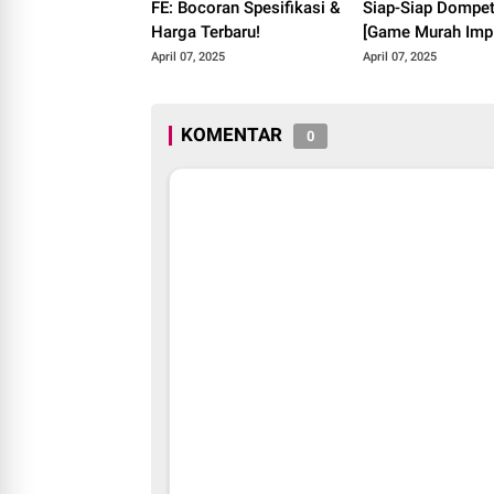
FE: Bocoran Spesifikasi &
Siap-Siap Dompet
Harga Terbaru!
[Game Murah Imp
Pupus?]
April 07, 2025
April 07, 2025
KOMENTAR
0