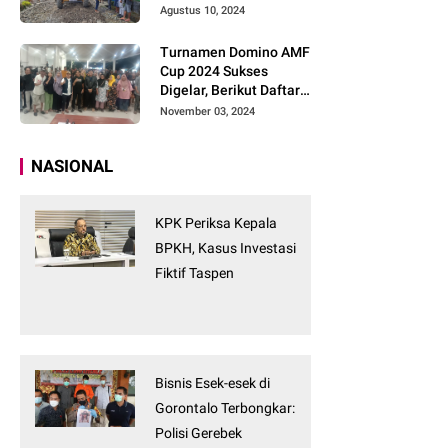
Tanpa Tunggu
Agustus 10, 2024
Turnamen Domino AMF
Cup 2024 Sukses
Digelar, Berikut Daftar
Pemenangnya
November 03, 2024
NASIONAL
KPK Periksa Kepala
BPKH, Kasus Investasi
Fiktif Taspen
Bisnis Esek-esek di
Gorontalo Terbongkar:
Polisi Gerebek