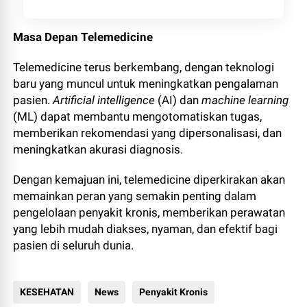
Masa Depan Telemedicine
Telemedicine terus berkembang, dengan teknologi
baru yang muncul untuk meningkatkan pengalaman
pasien.
Artificial intelligence
(AI) dan
machine learning
(ML) dapat membantu mengotomatiskan tugas,
memberikan rekomendasi yang dipersonalisasi, dan
meningkatkan akurasi diagnosis.
Dengan kemajuan ini, telemedicine diperkirakan akan
memainkan peran yang semakin penting dalam
pengelolaan penyakit kronis, memberikan perawatan
yang lebih mudah diakses, nyaman, dan efektif bagi
pasien di seluruh dunia.
KESEHATAN
News
Penyakit Kronis