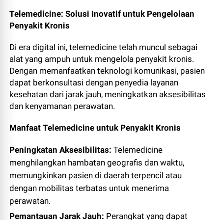
Telemedicine: Solusi Inovatif untuk Pengelolaan
Penyakit Kronis
Di era digital ini, telemedicine telah muncul sebagai
alat yang ampuh untuk mengelola penyakit kronis.
Dengan memanfaatkan teknologi komunikasi, pasien
dapat berkonsultasi dengan penyedia layanan
kesehatan dari jarak jauh, meningkatkan aksesibilitas
dan kenyamanan perawatan.
Manfaat Telemedicine untuk Penyakit Kronis
Peningkatan Aksesibilitas:
Telemedicine
menghilangkan hambatan geografis dan waktu,
memungkinkan pasien di daerah terpencil atau
dengan mobilitas terbatas untuk menerima
perawatan.
Pemantauan Jarak Jauh:
Perangkat yang dapat