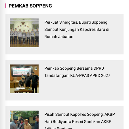
PEMKAB SOPPENG
Perkuat Sinergitas, Bupati Soppeng
Sambut Kunjungan Kapolres Baru di
Rumah Jabatan
Pemkab Soppeng Bersama DPRD
Tandatangani KUA-PPAS APBD 2027
Pisah Sambut Kapolres Soppeng, AKBP
Hari Budiyanto Resmi Gantikan AKBP
Aditya Pradana