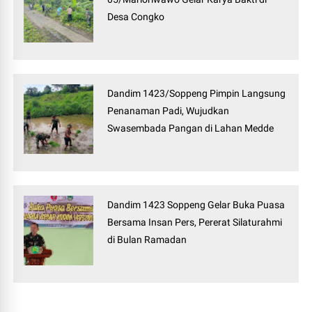
Desa Congko
Dandim 1423/Soppeng Pimpin Langsung
Penanaman Padi, Wujudkan
Swasembada Pangan di Lahan Medde
Dandim 1423 Soppeng Gelar Buka Puasa
Bersama Insan Pers, Pererat Silaturahmi
di Bulan Ramadan