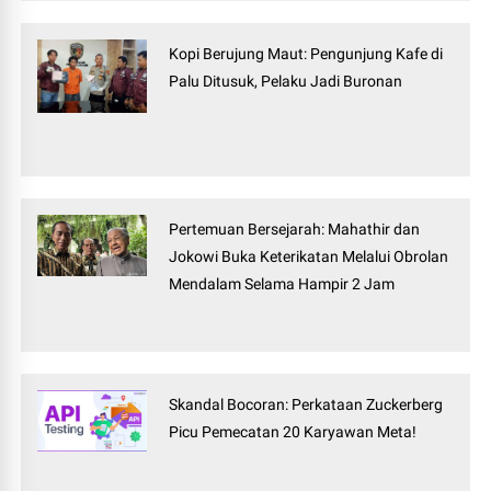
Kopi Berujung Maut: Pengunjung Kafe di
Palu Ditusuk, Pelaku Jadi Buronan
Pertemuan Bersejarah: Mahathir dan
Jokowi Buka Keterikatan Melalui Obrolan
Mendalam Selama Hampir 2 Jam
Skandal Bocoran: Perkataan Zuckerberg
Picu Pemecatan 20 Karyawan Meta!