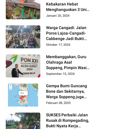
Kebakaran Hebat
Menghanguskan 3 Unit
Rumah Di Jalan
Januari 20, 2024
Kayangan
Watansoppeng
Warga Cangadi: Jalan
Poros Lajoa-Cangadi-
Cabbenge Jadi Bukti
Kinerja SUKSES
Oktober 17, 2024
Membanggakan, Guru
Olahraga Asal
Soppeng, Pimpin Wasit
Tenis Meja PON XXI
September 15, 2024
Gempa Bumi Guncang
Bone dan Sekitarnya,
Warga Soppeng juga
Merasakan
Februari 08, 2025
SUKSES Perbaiki Jalan
Rusak di Rompegading,
Bukti Nyata Kerja