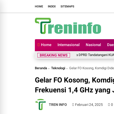
HOME
INDEX
SITEMAPS
Home
Internasional
Nasional
Dae
Pemkab Soppeng Bersama DPRD Tandatangani KUA-PPAS APB
BREAKING NEWS
Beranda
Teknologi
Gelar FO Kosong, Komdigi Dide
Gelar FO Kosong, Komdig
Frekuensi 1,4 GHz yang 
TREN INFO
Februari 24, 2025
0