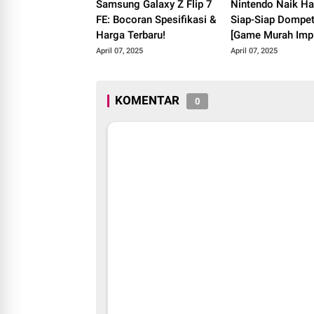
Samsung Galaxy Z Flip 7
Nintendo Naik Ha
FE: Bocoran Spesifikasi &
Siap-Siap Dompet
Harga Terbaru!
[Game Murah Imp
Pupus?]
April 07, 2025
April 07, 2025
KOMENTAR
0