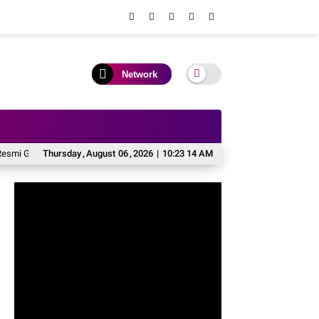
Network
kan AKBP Aditya Pradana
Thursday
,
August
06
Komitmen Pemkab Soppeng Cetak Kader Bangsa 
,
2026
|
10:23 15 AM