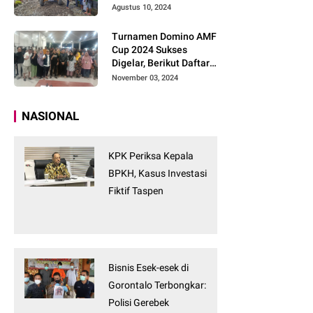
Tanpa Tunggu
Agustus 10, 2024
Turnamen Domino AMF
Cup 2024 Sukses
Digelar, Berikut Daftar
Pemenangnya
November 03, 2024
NASIONAL
KPK Periksa Kepala
BPKH, Kasus Investasi
Fiktif Taspen
Bisnis Esek-esek di
Gorontalo Terbongkar:
Polisi Gerebek