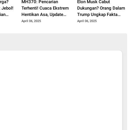
rga?
MH370: Pencarian
Elon Musk Cabut
 Jebol!
Terhenti! Cuaca Ekstrem
Dukungan? Orang Dalam
ian
Hentikan Asa, Update
Trump Ungkap Fakta
Terbaru!
Mengejutkan!
April 06, 2025
April 06, 2025