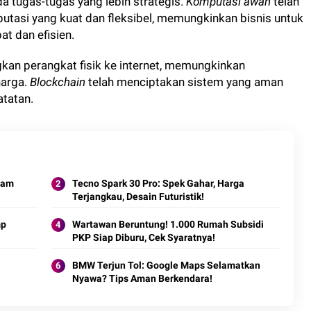
tugas-tugas yang lebih strategis.
Komputasi awan
telah
asi yang kuat dan fleksibel, memungkinkan bisnis untuk
t dan efisien.
an perangkat fisik ke internet, memungkinkan
harga.
Blockchain
telah menciptakan sistem yang aman
atatan.
lam
Tecno Spark 30 Pro: Spek Gahar, Harga
Terjangkau, Desain Futuristik!
mp
Wartawan Beruntung! 1.000 Rumah Subsidi
PKP Siap Diburu, Cek Syaratnya!
BMW Terjun Tol: Google Maps Selamatkan
Nyawa? Tips Aman Berkendara!