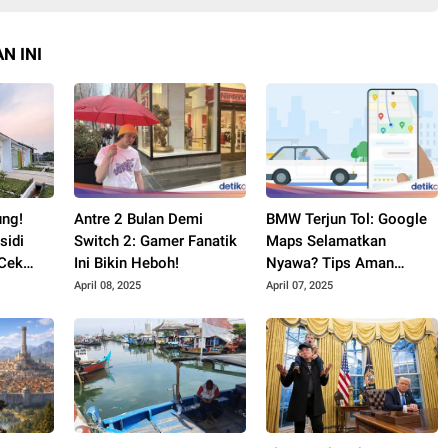
N INI
ung!
Antre 2 Bulan Demi
BMW Terjun Tol: Google
sidi
Switch 2: Gamer Fanatik
Maps Selamatkan
 Cek
Ini Bikin Heboh!
Nyawa? Tips Aman
Berkendara!
April 08, 2025
April 07, 2025