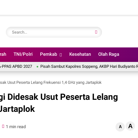
rah
TNI/Polri
Pemkab
Kesehatan
Olah Raga
D 2027
Pisah Sambut Kapolres Soppeng, AKBP Hari Budiyanto Resmi Ganti
sak Usut Peserta Lelang Frekuensi 1,4 GHz yang Jartaplok
i Didesak Usut Peserta Lelang
Jartaplok
A
1 min read
A