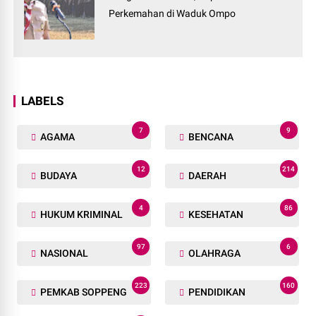
Perkemahan di Waduk Ompo
LABELS
7
9
AGAMA
BENCANA
12
214
BUDAYA
DAERAH
4
86
HUKUM KRIMINAL
KESEHATAN
97
6
NASIONAL
OLAHRAGA
223
160
PEMKAB SOPPENG
PENDIDIKAN