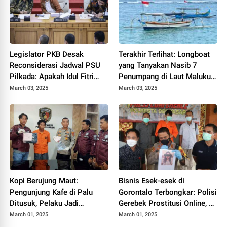
Legislator PKB Desak
Terakhir Terlihat: Longboat
Reconsiderasi Jadwal PSU
yang Tanyakan Nasib 7
Pilkada: Apakah Idul Fitri
Penumpang di Laut Maluku
akan Terpengaruh?
Utara
March 03, 2025
March 03, 2025
Kopi Berujung Maut:
Bisnis Esek-esek di
Pengunjung Kafe di Palu
Gorontalo Terbongkar: Polisi
Ditusuk, Pelaku Jadi
Gerebek Prostitusi Online, 4
Buronan
Wanita Terjaring
March 01, 2025
March 01, 2025