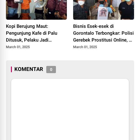
Kopi Berujung Maut:
Bisnis Esek-esek di
Pengunjung Kafe di Palu
Gorontalo Terbongkar: Polisi
Ditusuk, Pelaku Jadi
Gerebek Prostitusi Online, 4
Buronan
Wanita Terjaring
March 01, 2025
March 01, 2025
KOMENTAR
0