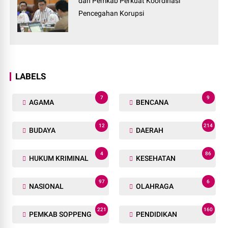
dan Pemkab Perkuat Koordinasi
Pencegahan Korupsi
LABELS
7
9
AGAMA
BENCANA
12
214
BUDAYA
DAERAH
4
86
HUKUM KRIMINAL
KESEHATAN
97
6
NASIONAL
OLAHRAGA
221
160
PEMKAB SOPPENG
PENDIDIKAN