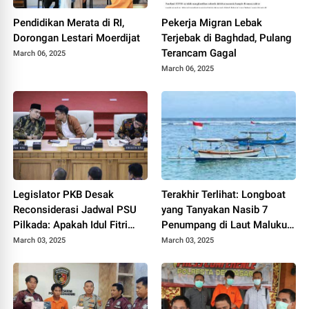
Pendidikan Merata di RI,
Pekerja Migran Lebak
Dorongan Lestari Moerdijat
Terjebak di Baghdad, Pulang
Terancam Gagal
March 06, 2025
March 06, 2025
Legislator PKB Desak
Terakhir Terlihat: Longboat
Reconsiderasi Jadwal PSU
yang Tanyakan Nasib 7
Pilkada: Apakah Idul Fitri
Penumpang di Laut Maluku
akan Terpengaruh?
Utara
March 03, 2025
March 03, 2025