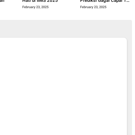
an
Hati di IIMS 2025
Prediksi Gagal Capai 1
Juta Unit
February 23, 2025
February 23, 2025