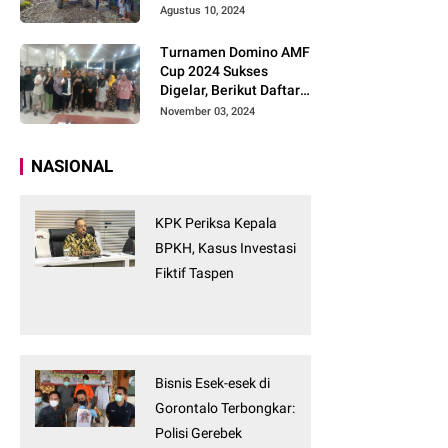
Tanpa Tunggu
Agustus 10, 2024
Turnamen Domino AMF
Cup 2024 Sukses
Digelar, Berikut Daftar
Pemenangnya
November 03, 2024
NASIONAL
KPK Periksa Kepala
BPKH, Kasus Investasi
Fiktif Taspen
Bisnis Esek-esek di
Gorontalo Terbongkar:
Polisi Gerebek