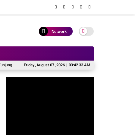
Network
Kapolres Baru di Rumah Jabatan
Friday
,
August
07
,
2026
Komitmen Jaga Kamtibmas, Kapolres Sopp
|
03:42 34 AM