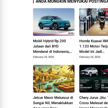
ANDA MUNGKIN MENYUKAI POSTINGA
Mobil Hybrid Rp 200
Honda Kuasai II
Jutaan dari BYD
1.133 Motor Terju
Mendarat di Indonesia,
Model Ini Jadi
Siap Goyang Pasar!
Primadona!
February 25, 2025
February 25, 2025
Jetcar Mesir Meluncur di
Chery Jurus Jitu:
Sungai Nil, Menaklukkan
Cross Melesat d