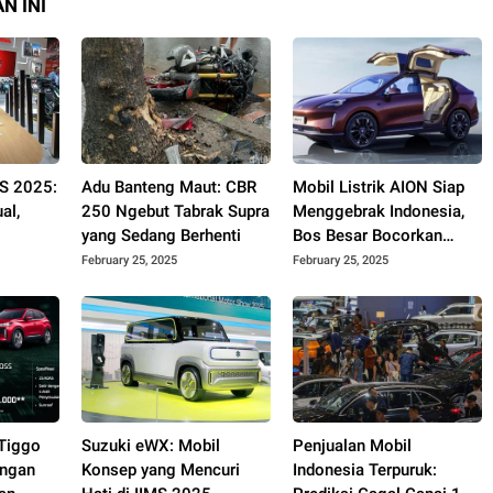
N INI
MS 2025:
Adu Banteng Maut: CBR
Mobil Listrik AION Siap
al,
250 Ngebut Tabrak Supra
Menggebrak Indonesia,
yang Sedang Berhenti
Bos Besar Bocorkan
Rahasianya!
February 25, 2025
February 25, 2025
 Tiggo
Suzuki eWX: Mobil
Penjualan Mobil
engan
Konsep yang Mencuri
Indonesia Terpuruk: