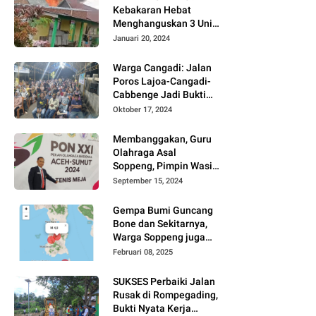
Kebakaran Hebat
Menghanguskan 3 Unit
Rumah Di Jalan
Januari 20, 2024
Kayangan
Watansoppeng
Warga Cangadi: Jalan
Poros Lajoa-Cangadi-
Cabbenge Jadi Bukti
Kinerja SUKSES
Oktober 17, 2024
Membanggakan, Guru
Olahraga Asal
Soppeng, Pimpin Wasit
Tenis Meja PON XXI
September 15, 2024
Gempa Bumi Guncang
Bone dan Sekitarnya,
Warga Soppeng juga
Merasakan
Februari 08, 2025
SUKSES Perbaiki Jalan
Rusak di Rompegading,
Bukti Nyata Kerja