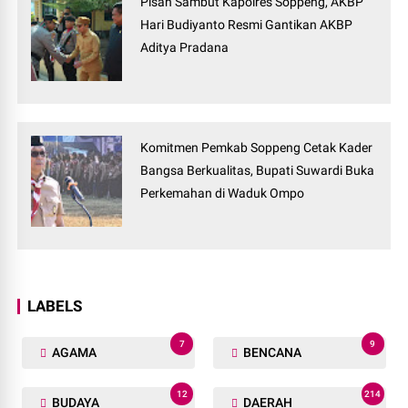
Pisah Sambut Kapolres Soppeng, AKBP
Hari Budiyanto Resmi Gantikan AKBP
Aditya Pradana
Komitmen Pemkab Soppeng Cetak Kader
Bangsa Berkualitas, Bupati Suwardi Buka
Perkemahan di Waduk Ompo
LABELS
7
9
AGAMA
BENCANA
12
214
BUDAYA
DAERAH