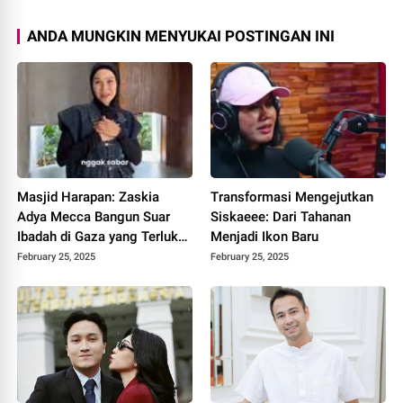
ANDA MUNGKIN MENYUKAI POSTINGAN INI
Masjid Harapan: Zaskia
Transformasi Mengejutkan
Adya Mecca Bangun Suar
Siskaeee: Dari Tahanan
Ibadah di Gaza yang Terluka
Menjadi Ikon Baru
Dari Puing ke Surga: Masjid
February 25, 2025
February 25, 2025
Sementara Zaskia Adya
Mecca Jadi Oase di Gaza
Cahaya di Kegelapan: Masjid
Zaskia Adya Mecca
Menyinari Gaza yang
Terkepung Simbol Harapan:
Masjid Sementara Zaskia