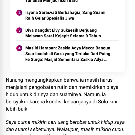
Tahanan Menjadi Ikon Baru
Isyana Sarasvati Berbahagia, Sang Suami
Raih Gelar Spesialis Jiwa
Diva Dangdut Elvy Sukaesih Berjuang
Melawan Saraf Kejepit Selama 9 Tahun
Masjid Harapan: Zaskia Adya Mecca Bangun
Suar Ibadah di Gaza yang Terluka Dari Puing
ke Surga: Masjid Sementara Zaskia Adya
Mecca Jadi Oase di Gaza Cahaya di
Kegelapan: Masjid Zaskia Adya Mecca
Menyinari Gaza yang Terkepung Simbol
Nunung mengungkapkan bahwa ia masih harus
Harapan: Masjid Sementara Zaskia Adya
menjalani pengobatan rutin dan memikirkan biaya
Mecca Bangkit dari Abu Gaza
hidup untuk dirinya dan suaminya. Namun, ia
bersyukur karena kondisi keluarganya di Solo kini
lebih baik.
Saya cuma mikirin cari uang berobat untuk hidup saya
dan suami sebetulnya. Walaupun, masih mikirin cucu,