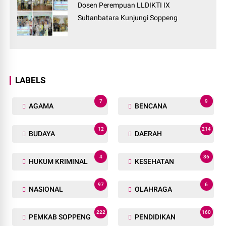
Dosen Perempuan LLDIKTI IX
Sultanbatara Kunjungi Soppeng
LABELS
7
9
AGAMA
BENCANA
12
214
BUDAYA
DAERAH
4
86
HUKUM KRIMINAL
KESEHATAN
97
6
NASIONAL
OLAHRAGA
222
160
PEMKAB SOPPENG
PENDIDIKAN