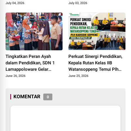
Pickleball
Warga Desa Tinggimae
July 04, 2026
July 03, 2026
Optimalisasi Kolam Ikan dan
Green House
Tingkatkan Peran Ayah
Perkuat Sinergi Pendidikan,
dalam Pendidikan, SDN 1
Kepala Rutan Kelas IIB
Lamappoloware Gelar
Watansoppeng Temui Plh
"Gerakan Ayah Mengambil
Kadisdik Soppeng Bahas
June 26, 2026
June 25, 2026
Rapor"
Penuntasan ATS
KOMENTAR
0