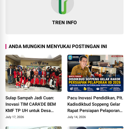
TREN INFO
ANDA MUNGKIN MENYUKAI POSTINGAN INI
Sulap Sampah Jadi Cuan:
Pacu Inovasi Pendidikan, Plt.
Inovasi TIM CARA'DE BEM
Kadisdikbud Soppeng Gelar
KMF TP UH untuk Desa
Rapat Persiapan Pelaporan
Tinggimae
Pengukuran IID 2026
July 17, 2026
July 14, 2026