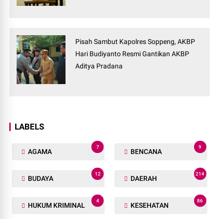
Pisah Sambut Kapolres Soppeng, AKBP
Hari Budiyanto Resmi Gantikan AKBP
Aditya Pradana
LABELS
7
9
AGAMA
BENCANA
12
214
BUDAYA
DAERAH
4
86
HUKUM KRIMINAL
KESEHATAN