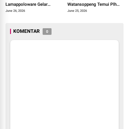
Lamappoloware Gelar
Watansoppeng Temui Plh
"Gerakan Ayah Mengambil
Kadisdik Soppeng Bahas
June 26, 2026
June 25, 2026
Rapor"
Penuntasan ATS
KOMENTAR
0