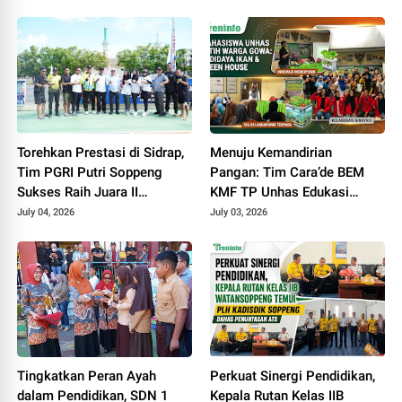
Torehkan Prestasi di Sidrap,
Menuju Kemandirian
Tim PGRI Putri Soppeng
Pangan: Tim Cara’de BEM
Sukses Raih Juara II
KMF TP Unhas Edukasi
Pickleball
Warga Desa Tinggimae
July 04, 2026
July 03, 2026
Optimalisasi Kolam Ikan dan
Green House
Tingkatkan Peran Ayah
Perkuat Sinergi Pendidikan,
dalam Pendidikan, SDN 1
Kepala Rutan Kelas IIB