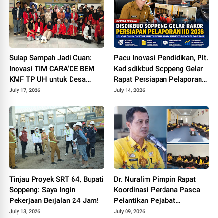
Sulap Sampah Jadi Cuan:
Pacu Inovasi Pendidikan, Plt.
Inovasi TIM CARA'DE BEM
Kadisdikbud Soppeng Gelar
KMF TP UH untuk Desa
Rapat Persiapan Pelaporan
Tinggimae
Pengukuran IID 2026
July 17, 2026
July 14, 2026
Tinjau Proyek SRT 64, Bupati
Dr. Nuralim Pimpin Rapat
Soppeng: Saya Ingin
Koordinasi Perdana Pasca
Pekerjaan Berjalan 24 Jam!
Pelantikan Pejabat
Disdikbud Soppeng
July 13, 2026
July 09, 2026