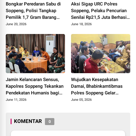
Bongkar Peredaran Sabu di
Aksi Sigap URC Polres
Soppeng, Polisi Tangkap
Soppeng, Pelaku Pencurian
Pemilik 1,7 Gram Barang
Senilai Rp21,5 Juta Berhasil
Bukti
Diringkus
June 20, 2026
June 18, 2026
Jamin Kelancaran Sensus,
Wujudkan Kesepakatan
Kapolres Soppeng Tekankan
Damai, Bhabinkamtibmas
Pendekatan Humanis bagi
Polres Soppeng Gelar
Petugas di Lapangan
Mediasi di Kantor Desa
June 11, 2026
June 05, 2026
Barang
KOMENTAR
0