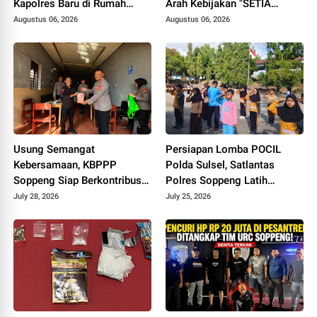
Kapolres Baru di Rumah
Arah Kebijakan "SETIA
Jabatan
PRESISI"
Augustus 06, 2026
Augustus 06, 2026
Usung Semangat
Persiapan Lomba POCIL
Kebersamaan, KBPPP
Polda Sulsel, Satlantas
Soppeng Siap Berkontribusi
Polres Soppeng Latih
Nyata Lewat Kepengurusan
Disiplin Anak Sejak Dini
July 28, 2026
July 25, 2026
Baru