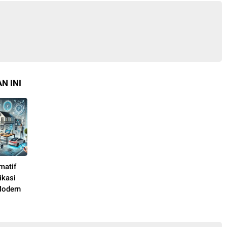
N INI
matif
ikasi
Modern