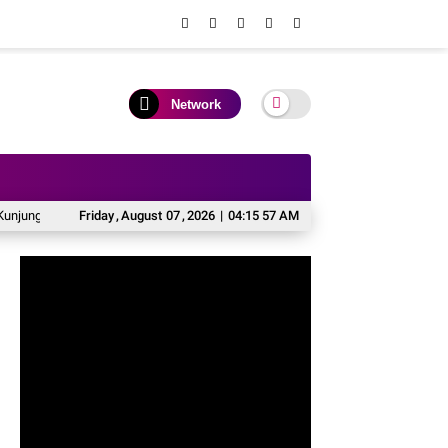
Network
 Kapolres Baru di Rumah Jabatan
Friday
,
August
07
,
2026
Komitmen Jaga Kamtibmas, Kapolres Sopp
|
04:15 59 AM