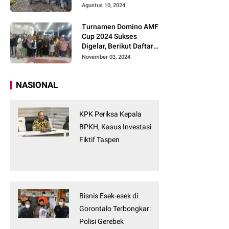
Tanpa Tunggu
Agustus 10, 2024
Turnamen Domino AMF
Cup 2024 Sukses
Digelar, Berikut Daftar
Pemenangnya
November 03, 2024
NASIONAL
KPK Periksa Kepala
BPKH, Kasus Investasi
Fiktif Taspen
Bisnis Esek-esek di
Gorontalo Terbongkar:
Polisi Gerebek