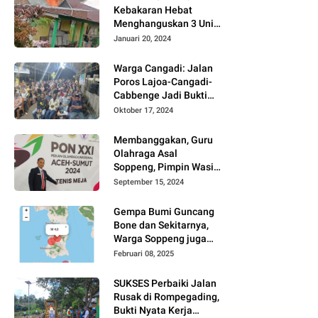
Kebakaran Hebat
Menghanguskan 3 Unit
Rumah Di Jalan
Januari 20, 2024
Kayangan
Watansoppeng
Warga Cangadi: Jalan
Poros Lajoa-Cangadi-
Cabbenge Jadi Bukti
Kinerja SUKSES
Oktober 17, 2024
Membanggakan, Guru
Olahraga Asal
Soppeng, Pimpin Wasit
Tenis Meja PON XXI
September 15, 2024
Gempa Bumi Guncang
Bone dan Sekitarnya,
Warga Soppeng juga
Merasakan
Februari 08, 2025
SUKSES Perbaiki Jalan
Rusak di Rompegading,
Bukti Nyata Kerja