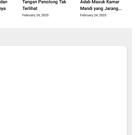
 dan
Tangan Penolong Tak
Adab Masuk Kamar
nya
Terlihat
Mandi yang Jarang
Diketahui
February 24, 2025
February 24, 2025