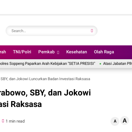
rah
TNI/Polri
Pemkab
Kesehatan
Olah Raga
eng Paparkan Arah Kebijakan "SETIA PRESISI"
Atasi Jabatan Plh dan Pl
, SBY, dan Jokowi Luncurkan Badan Investasi Raksasa
Prabowo, SBY, dan Jokowi
asi Raksasa
A
1 min read
A