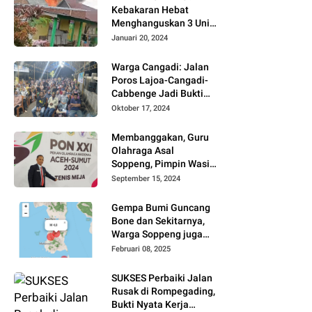
Kebakaran Hebat
Menghanguskan 3 Unit
Rumah Di Jalan
Januari 20, 2024
Kayangan
Watansoppeng
Warga Cangadi: Jalan
Poros Lajoa-Cangadi-
Cabbenge Jadi Bukti
Kinerja SUKSES
Oktober 17, 2024
Membanggakan, Guru
Olahraga Asal
Soppeng, Pimpin Wasit
Tenis Meja PON XXI
September 15, 2024
Gempa Bumi Guncang
Bone dan Sekitarnya,
Warga Soppeng juga
Merasakan
Februari 08, 2025
SUKSES Perbaiki Jalan
Rusak di Rompegading,
Bukti Nyata Kerja