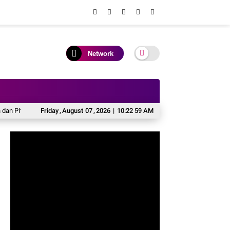
Network
t Menahun, Dewan Pendidikan Soppeng Sodorkan Rekomendasi Pembenahan Tata
Friday
,
August
07
,
2026
|
10:23 00 AM