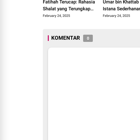
Fatihah Terucap: Rahasia
Umar bin Khattab
Shalat yang Terungkap
Istana Sederhana
dari Riwayat Anas
February 24, 2025
February 24, 2025
KOMENTAR
0