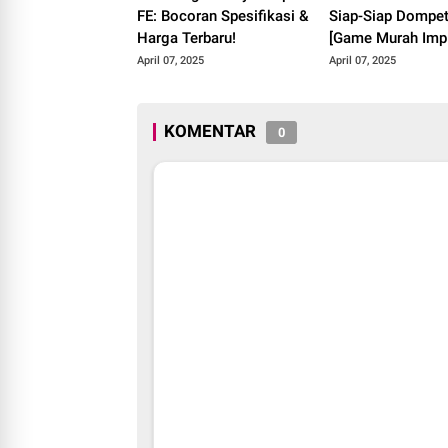
FE: Bocoran Spesifikasi &
Siap-Siap Dompet
Harga Terbaru!
[Game Murah Imp
Pupus?]
April 07, 2025
April 07, 2025
KOMENTAR
0