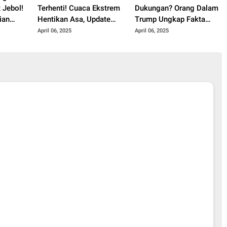
 Jebol!
Terhenti! Cuaca Ekstrem
Dukungan? Orang Dalam
ian
Hentikan Asa, Update
Trump Ungkap Fakta
Terbaru!
Mengejutkan!
April 06, 2025
April 06, 2025