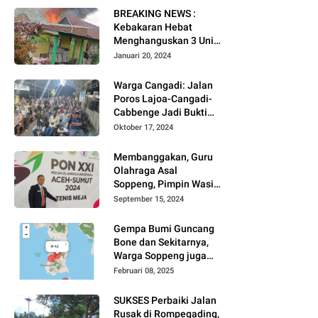
BREAKING NEWS :
Kebakaran Hebat
Menghanguskan 3 Unit
Rumah Di Jalan
Januari 20, 2024
Kayangan
Watansoppeng
Warga Cangadi: Jalan
Poros Lajoa-Cangadi-
Cabbenge Jadi Bukti
Kinerja SUKSES
Oktober 17, 2024
Membanggakan, Guru
Olahraga Asal
Soppeng, Pimpin Wasit
Tenis Meja PON XXI
September 15, 2024
Gempa Bumi Guncang
Bone dan Sekitarnya,
Warga Soppeng juga
Merasakan
Februari 08, 2025
SUKSES Perbaiki Jalan
Rusak di Rompegading,