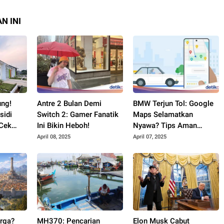
N INI
ung!
Antre 2 Bulan Demi
BMW Terjun Tol: Google
sidi
Switch 2: Gamer Fanatik
Maps Selamatkan
 Cek
Ini Bikin Heboh!
Nyawa? Tips Aman
Berkendara!
April 08, 2025
April 07, 2025
rga?
MH370: Pencarian
Elon Musk Cabut