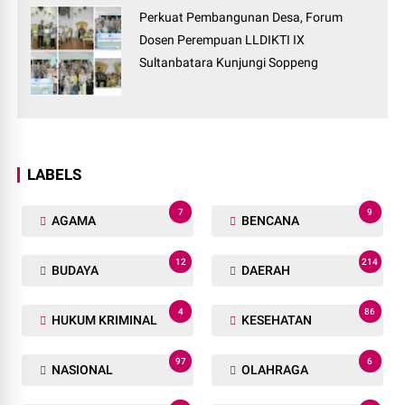
Perkuat Pembangunan Desa, Forum
Dosen Perempuan LLDIKTI IX
Sultanbatara Kunjungi Soppeng
LABELS
7
9
AGAMA
BENCANA
12
214
BUDAYA
DAERAH
4
86
HUKUM KRIMINAL
KESEHATAN
97
6
NASIONAL
OLAHRAGA