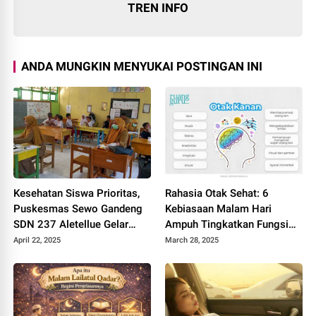
TREN INFO
ANDA MUNGKIN MENYUKAI POSTINGAN INI
Kesehatan Siswa Prioritas,
Rahasia Otak Sehat: 6
Puskesmas Sewo Gandeng
Kebiasaan Malam Hari
SDN 237 Aletellue Gelar
Ampuh Tingkatkan Fungsi
Pemeriksaan dan Skrining
Kognitif!
April 22, 2025
March 28, 2025
Merokok