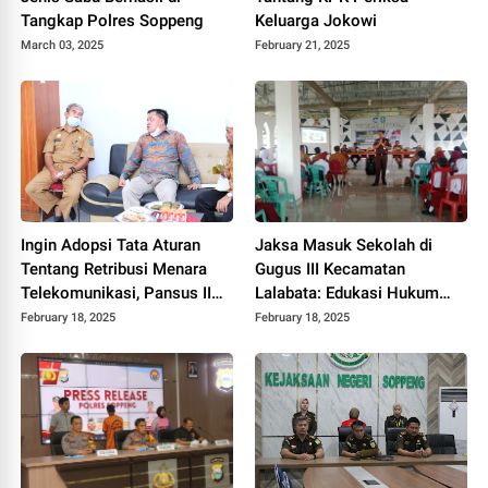
Tangkap Polres Soppeng
Keluarga Jokowi
March 03, 2025
February 21, 2025
Ingin Adopsi Tata Aturan
Jaksa Masuk Sekolah di
Tentang Retribusi Menara
Gugus III Kecamatan
Telekomunikasi, Pansus II
Lalabata: Edukasi Hukum
DPRD Luwu Timur Kunker Ke
Sejak Dini
February 18, 2025
February 18, 2025
Diskominfo Kabupaten
Soppeng