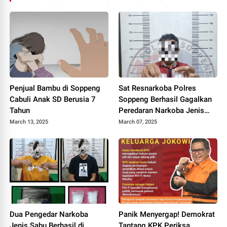
Penjual Bambu di Soppeng
Sat Resnarkoba Polres
Cabuli Anak SD Berusia 7
Soppeng Berhasil Gagalkan
Tahun
Peredaran Narkoba Jenis
Sabu
March 13, 2025
March 07, 2025
Dua Pengedar Narkoba
Panik Menyergap! Demokrat
Jenis Sabu Berhasil di
Tantang KPK Periksa