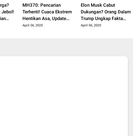
rga?
MH370: Pencarian
Elon Musk Cabut
 Jebol!
Terhenti! Cuaca Ekstrem
Dukungan? Orang Dalam
ian
Hentikan Asa, Update
Trump Ungkap Fakta
Terbaru!
Mengejutkan!
April 06, 2025
April 06, 2025