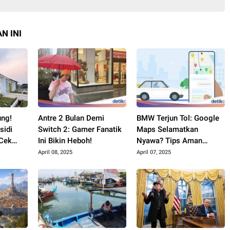
N INI
ung!
Antre 2 Bulan Demi
BMW Terjun Tol: Google
sidi
Switch 2: Gamer Fanatik
Maps Selamatkan
 Cek
Ini Bikin Heboh!
Nyawa? Tips Aman
Berkendara!
April 08, 2025
April 07, 2025