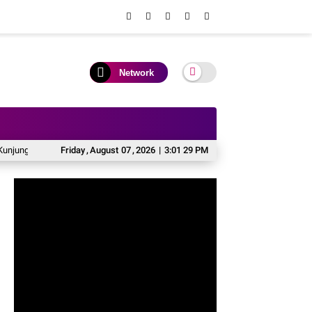
Network
Kapolres Baru di Rumah Jabatan
Friday
,
August
07
,
2026
Komitmen Jaga Kamtibmas, Kapolres Sopp
|
3:01 31 PM