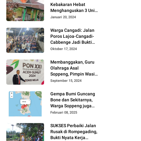
Kebakaran Hebat
Menghanguskan 3 Unit
Rumah Di Jalan
Januari 20, 2024
Kayangan
Watansoppeng
Warga Cangadi: Jalan
Poros Lajoa-Cangadi-
Cabbenge Jadi Bukti
Kinerja SUKSES
Oktober 17, 2024
Membanggakan, Guru
Olahraga Asal
Soppeng, Pimpin Wasit
Tenis Meja PON XXI
September 15, 2024
Gempa Bumi Guncang
Bone dan Sekitarnya,
Warga Soppeng juga
Merasakan
Februari 08, 2025
SUKSES Perbaiki Jalan
Rusak di Rompegading,
Bukti Nyata Kerja