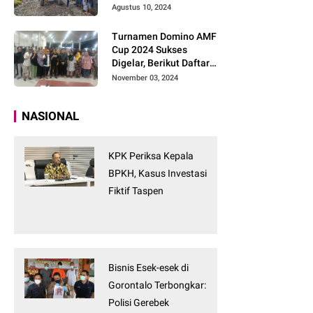
Tanpa Tunggu
Agustus 10, 2024
Turnamen Domino AMF
Cup 2024 Sukses
Digelar, Berikut Daftar
Pemenangnya
November 03, 2024
NASIONAL
KPK Periksa Kepala
BPKH, Kasus Investasi
Fiktif Taspen
Bisnis Esek-esek di
Gorontalo Terbongkar:
Polisi Gerebek