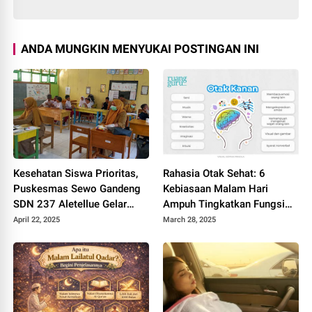
ANDA MUNGKIN MENYUKAI POSTINGAN INI
Kesehatan Siswa Prioritas,
Rahasia Otak Sehat: 6
Puskesmas Sewo Gandeng
Kebiasaan Malam Hari
SDN 237 Aletellue Gelar
Ampuh Tingkatkan Fungsi
Pemeriksaan dan Skrining
Kognitif!
April 22, 2025
March 28, 2025
Merokok