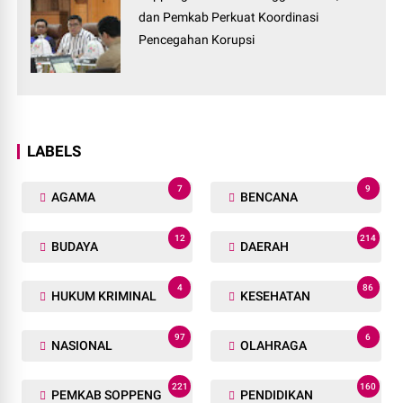
dan Pemkab Perkuat Koordinasi
Pencegahan Korupsi
LABELS
7
9
AGAMA
BENCANA
12
214
BUDAYA
DAERAH
4
86
HUKUM KRIMINAL
KESEHATAN
97
6
NASIONAL
OLAHRAGA
221
160
PEMKAB SOPPENG
PENDIDIKAN