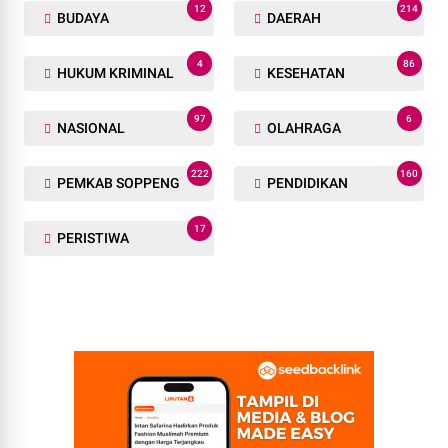
12
214
BUDAYA
DAERAH
4
86
HUKUM KRIMINAL
KESEHATAN
97
6
NASIONAL
OLAHRAGA
222
160
PEMKAB SOPPENG
PENDIDIKAN
17
PERISTIWA