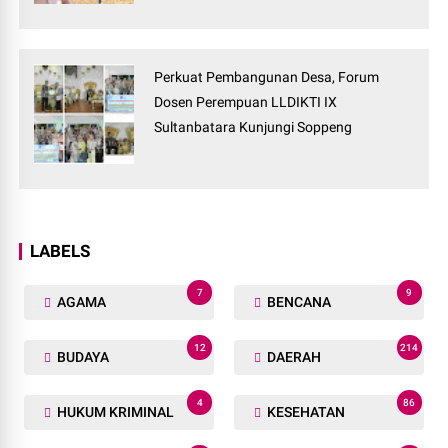
Perkuat Pembangunan Desa, Forum
Dosen Perempuan LLDIKTI IX
Sultanbatara Kunjungi Soppeng
LABELS
7
9
AGAMA
BENCANA
12
214
BUDAYA
DAERAH
4
86
HUKUM KRIMINAL
KESEHATAN