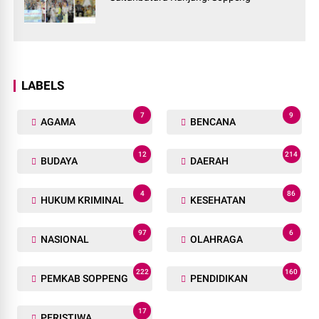
LABELS
7
9
AGAMA
BENCANA
12
214
BUDAYA
DAERAH
4
86
HUKUM KRIMINAL
KESEHATAN
97
6
NASIONAL
OLAHRAGA
222
160
PEMKAB SOPPENG
PENDIDIKAN
17
PERISTIWA