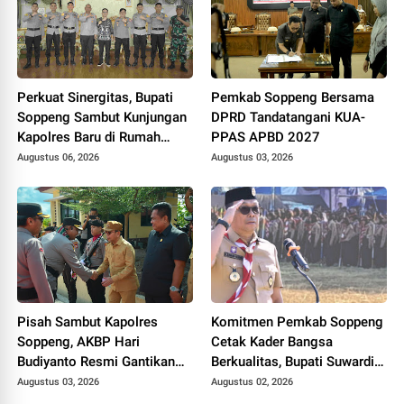
Perkuat Sinergitas, Bupati
Pemkab Soppeng Bersama
Soppeng Sambut Kunjungan
DPRD Tandatangani KUA-
Kapolres Baru di Rumah
PPAS APBD 2027
Jabatan
Augustus 06, 2026
Augustus 03, 2026
Pisah Sambut Kapolres
Komitmen Pemkab Soppeng
Soppeng, AKBP Hari
Cetak Kader Bangsa
Budiyanto Resmi Gantikan
Berkualitas, Bupati Suwardi
AKBP Aditya Pradana
Buka Perkemahan di Waduk
Augustus 03, 2026
Augustus 02, 2026
Ompo