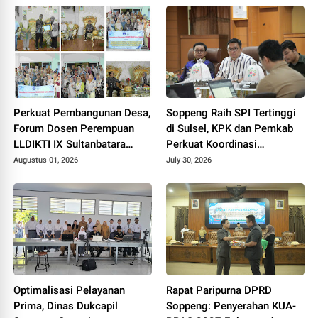
Perkuat Pembangunan Desa,
Soppeng Raih SPI Tertinggi
Forum Dosen Perempuan
di Sulsel, KPK dan Pemkab
LLDIKTI IX Sultanbatara
Perkuat Koordinasi
Kunjungi Soppeng
Pencegahan Korupsi
Augustus 01, 2026
July 30, 2026
Optimalisasi Pelayanan
Rapat Paripurna DPRD
Prima, Dinas Dukcapil
Soppeng: Penyerahan KUA-