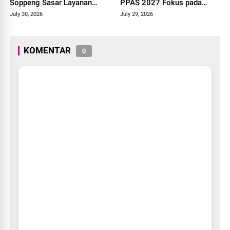
Soppeng Sasar Layanan
PPAS 2027 Fokus pada
Perekaman e-KTP di 20
Penguatan Kemandirian
July 30, 2026
July 29, 2026
SMA Sederajat
Fiskal
KOMENTAR
0